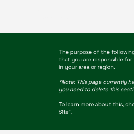
兀
PİSANOVA
TATTOO * PİERCİNG * JEWELRY
The purpose of the following
that you are responsible for
in your area or region.
*Note: This page currently h
you need to delete this secti
To learn more about this, che
Site”.