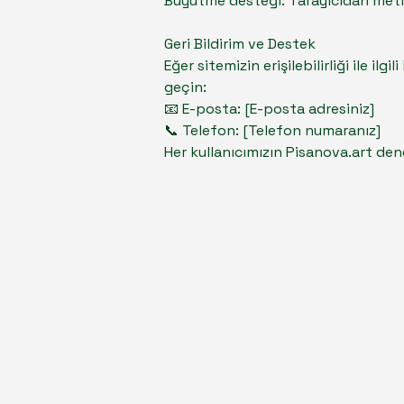
Büyütme desteği: Tarayıcıdan metin
Geri Bildirim ve Destek
Eğer sitemizin erişilebilirliği ile il
geçin:
📧 E-posta: [E-posta adresiniz]
📞 Telefon: [Telefon numaranız]
Her kullanıcımızın Pisanova.art den