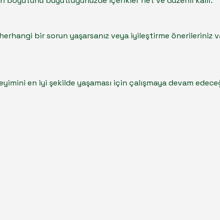
 boyutunu büyüttüğünüzde içerikler net ve düzenli kalır.
gili herhangi bir sorun yaşarsanız veya iyileştirme önerileriniz 
eyimini en iyi şekilde yaşaması için çalışmaya devam edeceğ